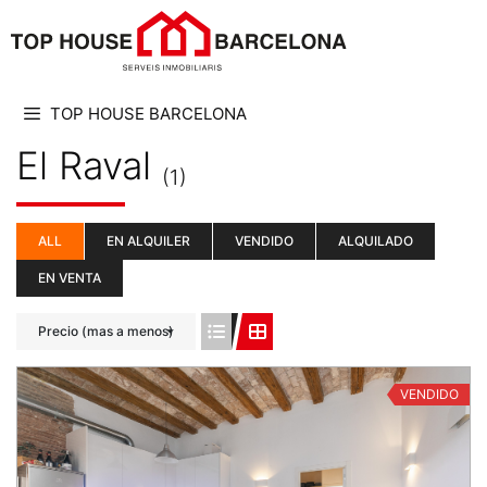
TOP HOUSE BARCELONA
El Raval
(1)
ALL
EN ALQUILER
VENDIDO
ALQUILADO
EN VENTA
Precio (mas a menos)
VENDIDO