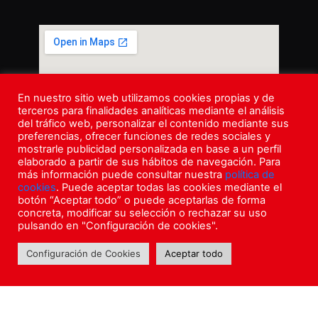
En nuestro sitio web utilizamos cookies propias y de
terceros para finalidades analíticas mediante el análisis
del tráfico web, personalizar el contenido mediante sus
preferencias, ofrecer funciones de redes sociales y
mostrarle publicidad personalizada en base a un perfil
elaborado a partir de sus hábitos de navegación. Para
más información puede consultar nuestra
política de
cookies
. Puede aceptar todas las cookies mediante el
botón “Aceptar todo” o puede aceptarlas de forma
concreta, modificar su selección o rechazar su uso
pulsando en "Configuración de cookies".
Configuración de Cookies
Aceptar todo
© 2026 Top House Barcelona • Powered by Eurovía