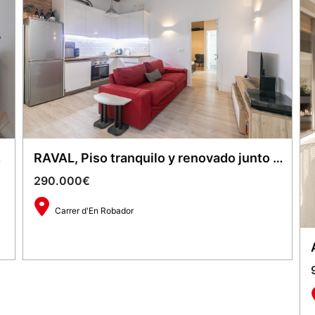
ABILIDAD!
RAVAL, Piso tranquilo y renovado junto al Liceu
290.000€
Carrer d'En Robador
2
1
63 m
2
2