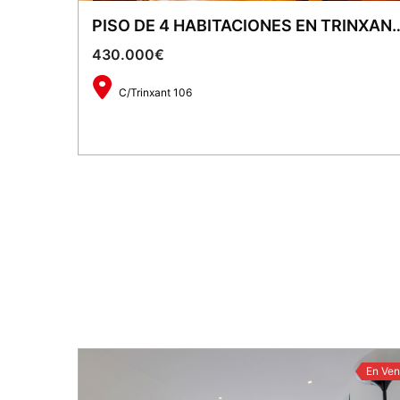
PISO DE 4 HABITACIONES EN T
430.000€
C/Trinxant 106
2
83 m
4
En Ven