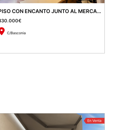
PISO CON ENCANTO JUNTO AL MERCADO DE SANT ANDREU | EXCELENTE UBICACIÓN
330.000€
C/Basconia
2
55 m
2
1
En Venta