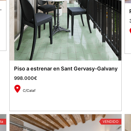
RINXANT – INDUSTRIA
1
Piso a estrenar en Sant Gervasy-Galvany
998.000€
C/Calaf
2
125 m
3
2
ta
VENDIDO