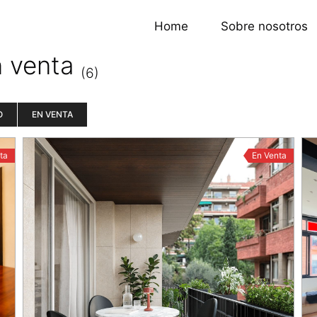
Home
Sobre nosotros
n venta
(6)
O
EN VENTA
ta
En Venta