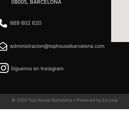
08005, BARCELONA
669 602 620
administracion@tophousebarcelona.com
Síguenos en Instagram
© 2026 Top House Barcelona • Powered by Eurovía